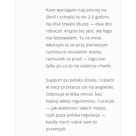
Kase wyciagam najczesciej na
Skrill i schodzi to do 2-3 godzin.
Na Vise trwalo dluzej — dwa dni
robocze. Krypto tez jest, ale tego
nie testowalem. To co mnie
wkurzylo to ze przy pierwszym
cashoucie musialem doslac
rachunek za prad — logiczne,
tylko po co to na ostatnia chwile.
Support po polsku dziala, czasem
w nocy przelacza sie na angielski.
Odpisuja w kilka minut, bez
kopiuj-wklej regulaminu. Curacao
— jak wiekszosc takich miejsc,
czyli poza polska regulacja —
kazdy niech sobie sam to
przemysli.