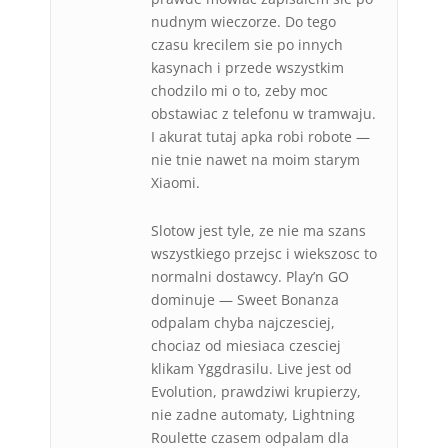
nudnym wieczorze. Do tego
czasu krecilem sie po innych
kasynach i przede wszystkim
chodzilo mi o to, zeby moc
obstawiac z telefonu w tramwaju.
I akurat tutaj apka robi robote —
nie tnie nawet na moim starym
Xiaomi.
Slotow jest tyle, ze nie ma szans
wszystkiego przejsc i wiekszosc to
normalni dostawcy. Play’n GO
dominuje — Sweet Bonanza
odpalam chyba najczesciej,
chociaz od miesiaca czesciej
klikam Yggdrasilu. Live jest od
Evolution, prawdziwi krupierzy,
nie zadne automaty, Lightning
Roulette czasem odpalam dla