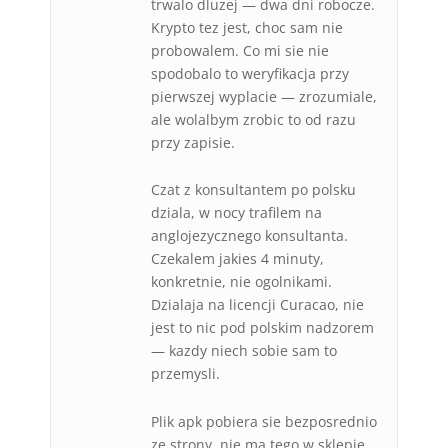
trwalo dluzej — dwa dni robocze.
Krypto tez jest, choc sam nie
probowalem. Co mi sie nie
spodobalo to weryfikacja przy
pierwszej wyplacie — zrozumiale,
ale wolalbym zrobic to od razu
przy zapisie.
Czat z konsultantem po polsku
dziala, w nocy trafilem na
anglojezycznego konsultanta.
Czekalem jakies 4 minuty,
konkretnie, nie ogolnikami.
Dzialaja na licencji Curacao, nie
jest to nic pod polskim nadzorem
— kazdy niech sobie sam to
przemysli.
Plik apk pobiera sie bezposrednio
ze strony, nie ma tego w sklepie