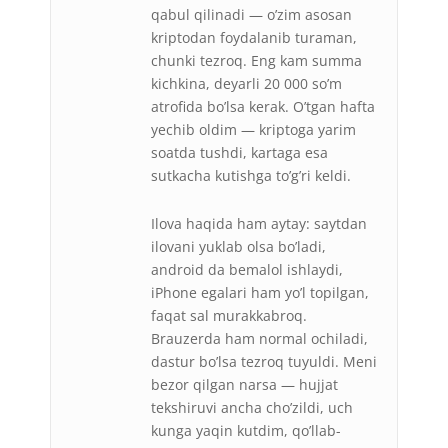
qabul qilinadi — o’zim asosan
kriptodan foydalanib turaman,
chunki tezroq. Eng kam summa
kichkina, deyarli 20 000 so’m
atrofida bo’lsa kerak. O’tgan hafta
yechib oldim — kriptoga yarim
soatda tushdi, kartaga esa
sutkacha kutishga to’g’ri keldi.
Ilova haqida ham aytay: saytdan
ilovani yuklab olsa bo’ladi,
android da bemalol ishlaydi,
iPhone egalari ham yo’l topilgan,
faqat sal murakkabroq.
Brauzerda ham normal ochiladi,
dastur bo’lsa tezroq tuyuldi. Meni
bezor qilgan narsa — hujjat
tekshiruvi ancha cho’zildi, uch
kunga yaqin kutdim, qo’llab-