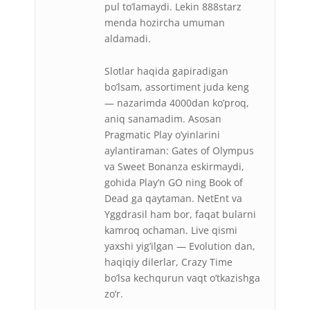
pul to’lamaydi. Lekin 888starz
menda hozircha umuman
aldamadi.
Slotlar haqida gapiradigan
bo’lsam, assortiment juda keng
— nazarimda 4000dan ko’proq,
aniq sanamadim. Asosan
Pragmatic Play o’yinlarini
aylantiraman: Gates of Olympus
va Sweet Bonanza eskirmaydi,
gohida Play’n GO ning Book of
Dead ga qaytaman. NetEnt va
Yggdrasil ham bor, faqat bularni
kamroq ochaman. Live qismi
yaxshi yig’ilgan — Evolution dan,
haqiqiy dilerlar, Crazy Time
bo’lsa kechqurun vaqt o’tkazishga
zo’r.