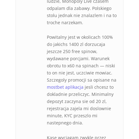
ludzie, Monopoly Live czasem
odpalam dla zabawy. Polskiego
stolu jednak nie znalazlem i na to
troche narzekam.
Powitalny jest w okolicach 100%
do jakichs 1400 zl dorzucaja
jeszcze 250 free spinow,
wydawane porcjami. Warunek
obrotu to x60 na spinach — niski
to on nie jest, uczciwie mowiac.
Szczegoly promocji sa opisane na
mostbet aplikacja
jesli chcesz to
dokladnie przeliczyc. Minimalny
depozyt zaczyna sie od 20 zl,
rejestracja zajela mi doslownie
minute, KYC przeszlo mi
nastepnego dnia.
Kase wyciagam zwykle przez