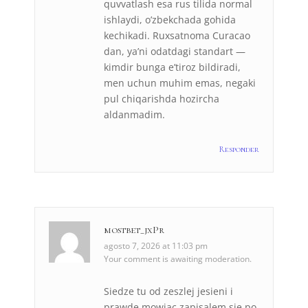
quvvatlash esa rus tilida normal
ishlaydi, o’zbekchada gohida
kechikadi. Ruxsatnoma Curacao
dan, ya’ni odatdagi standart —
kimdir bunga e’tiroz bildiradi,
men uchun muhim emas, negaki
pul chiqarishda hozircha
aldanmadim.
Responder
mostbet_jxPr
agosto 7, 2026 at 11:03 pm
Your comment is awaiting moderation.
Siedze tu od zeszlej jesieni i
prawde mowiac zapisalem sie po