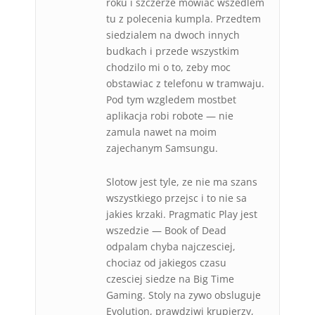
roku i szczerze mowiac wszedlem
tu z polecenia kumpla. Przedtem
siedzialem na dwoch innych
budkach i przede wszystkim
chodzilo mi o to, zeby moc
obstawiac z telefonu w tramwaju.
Pod tym wzgledem mostbet
aplikacja robi robote — nie
zamula nawet na moim
zajechanym Samsungu.
Slotow jest tyle, ze nie ma szans
wszystkiego przejsc i to nie sa
jakies krzaki. Pragmatic Play jest
wszedzie — Book of Dead
odpalam chyba najczesciej,
chociaz od jakiegos czasu
czesciej siedze na Big Time
Gaming. Stoly na zywo obsluguje
Evolution, prawdziwi krupierzy,