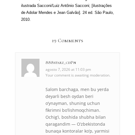
ilustrada Sacconi/Luiz Antônio Sacconi; [ilustrações
de Adolar Mendes e Jean Galvão]. 24 ed. São Paulo,
2010
.
19 Comments
888starz_cdPn
agosto 7, 2026 at 11:03 pm
Your comment is awaiting moderation.
Salom barchaga, men bu yerda
deyarli besh oydan beri
o’ynayman, shuning uchun
fikrimni bo’lishmoqchiman.
Ochig’i, boshida shubha bilan
qaragandim — O’zbekistonda
bunaqa kontoralar ko’p, yarmisi