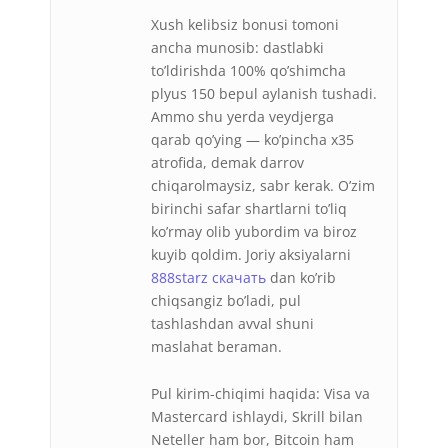
Xush kelibsiz bonusi tomoni
ancha munosib: dastlabki
to’ldirishda 100% qo’shimcha
plyus 150 bepul aylanish tushadi.
Ammo shu yerda veydjerga
qarab qo’ying — ko’pincha x35
atrofida, demak darrov
chiqarolmaysiz, sabr kerak. O’zim
birinchi safar shartlarni to’liq
ko’rmay olib yubordim va biroz
kuyib qoldim. Joriy aksiyalarni
888starz скачать
dan ko’rib
chiqsangiz bo’ladi, pul
tashlashdan avval shuni
maslahat beraman.
Pul kirim-chiqimi haqida: Visa va
Mastercard ishlaydi, Skrill bilan
Neteller ham bor, Bitcoin ham