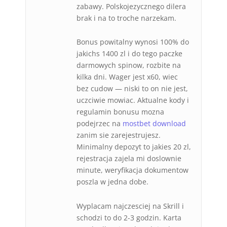
zabawy. Polskojezycznego dilera
brak i na to troche narzekam.
Bonus powitalny wynosi 100% do
jakichs 1400 zl i do tego paczke
darmowych spinow, rozbite na
kilka dni. Wager jest x60, wiec
bez cudow — niski to on nie jest,
uczciwie mowiac. Aktualne kody i
regulamin bonusu mozna
podejrzec na
mostbet download
zanim sie zarejestrujesz.
Minimalny depozyt to jakies 20 zl,
rejestracja zajela mi doslownie
minute, weryfikacja dokumentow
poszla w jedna dobe.
Wyplacam najczesciej na Skrill i
schodzi to do 2-3 godzin. Karta